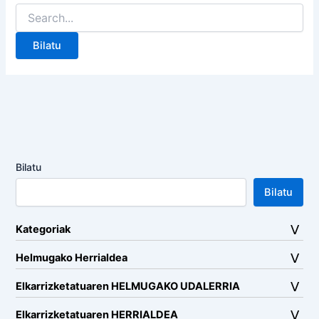
Search
for:
Bilatu
Bilatu
Kategoriak
Helmugako Herrialdea
Elkarrizketatuaren HELMUGAKO UDALERRIA
Elkarrizketatuaren HERRIALDEA