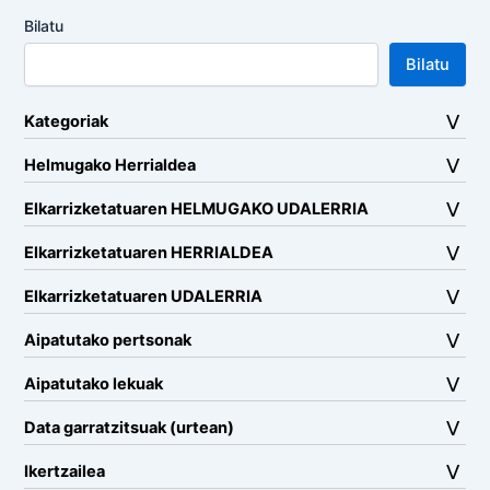
Bilatu
Bilatu
Kategoriak
Helmugako Herrialdea
Elkarrizketatuaren HELMUGAKO UDALERRIA
Elkarrizketatuaren HERRIALDEA
Elkarrizketatuaren UDALERRIA
Aipatutako pertsonak
Aipatutako lekuak
Data garratzitsuak (urtean)
Ikertzailea