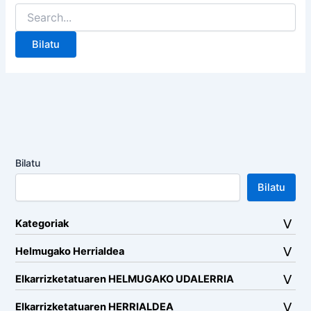
Search
for:
Bilatu
Bilatu
Kategoriak
Helmugako Herrialdea
Elkarrizketatuaren HELMUGAKO UDALERRIA
Elkarrizketatuaren HERRIALDEA