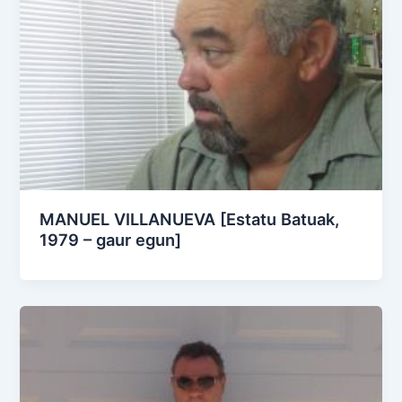
MANUEL VILLANUEVA [Estatu Batuak,
1979 – gaur egun]