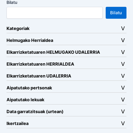
Bilatu
Bilatu
Kategoriak
Helmugako Herrialdea
Elkarrizketatuaren HELMUGAKO UDALERRIA
Elkarrizketatuaren HERRIALDEA
Elkarrizketatuaren UDALERRIA
Aipatutako pertsonak
Aipatutako lekuak
Data garratzitsuak (urtean)
Ikertzailea