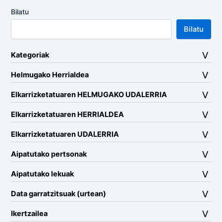
Bilatu
Bilatu
Kategoriak
Helmugako Herrialdea
Elkarrizketatuaren HELMUGAKO UDALERRIA
Elkarrizketatuaren HERRIALDEA
Elkarrizketatuaren UDALERRIA
Aipatutako pertsonak
Aipatutako lekuak
Data garratzitsuak (urtean)
Ikertzailea