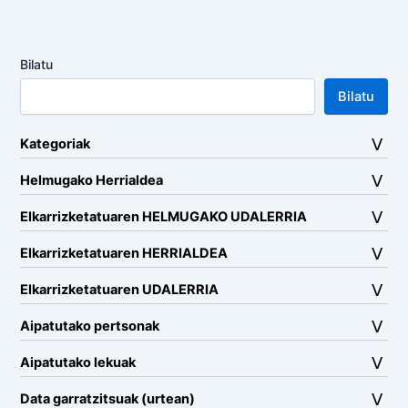
Bilatu
Bilatu
Kategoriak
Helmugako Herrialdea
Elkarrizketatuaren HELMUGAKO UDALERRIA
Elkarrizketatuaren HERRIALDEA
Elkarrizketatuaren UDALERRIA
Aipatutako pertsonak
Aipatutako lekuak
Data garratzitsuak (urtean)