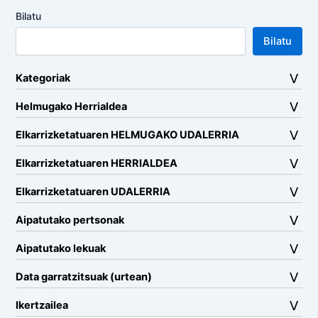
Bilatu
Bilatu
Kategoriak
Helmugako Herrialdea
Elkarrizketatuaren HELMUGAKO UDALERRIA
Elkarrizketatuaren HERRIALDEA
Elkarrizketatuaren UDALERRIA
Aipatutako pertsonak
Aipatutako lekuak
Data garratzitsuak (urtean)
Ikertzailea