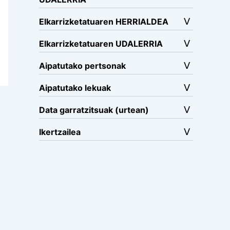
Elkarrizketatuaren HERRIALDEA
Elkarrizketatuaren UDALERRIA
Aipatutako pertsonak
Aipatutako lekuak
Data garratzitsuak (urtean)
Ikertzailea