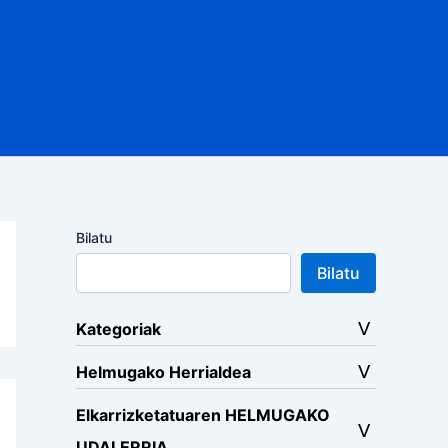
Bilatu
Bilatu
Kategoriak
Helmugako Herrialdea
Elkarrizketatuaren HELMUGAKO
UDALERRIA