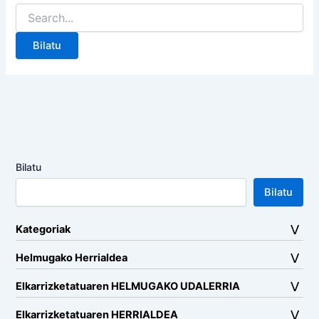
Search
for:
Bilatu
Bilatu
Kategoriak
Helmugako Herrialdea
Elkarrizketatuaren HELMUGAKO UDALERRIA
Elkarrizketatuaren HERRIALDEA