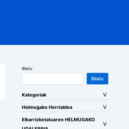
Bilatu
Bilatu
Kategoriak
Helmugako Herrialdea
Elkarrizketatuaren HELMUGAKO
UDALERRIA