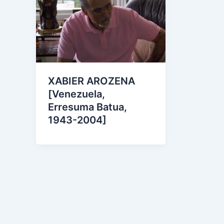
XABIER AROZENA
[Venezuela,
Erresuma Batua,
1943-2004]