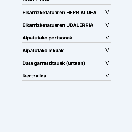
Elkarrizketatuaren HERRIALDEA
Elkarrizketatuaren UDALERRIA
Aipatutako pertsonak
Aipatutako lekuak
Data garratzitsuak (urtean)
Ikertzailea