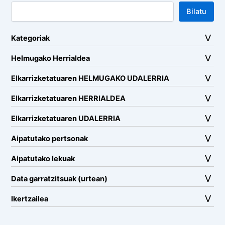
Bilatu
Kategoriak
Helmugako Herrialdea
Elkarrizketatuaren HELMUGAKO UDALERRIA
Elkarrizketatuaren HERRIALDEA
Elkarrizketatuaren UDALERRIA
Aipatutako pertsonak
Aipatutako lekuak
Data garratzitsuak (urtean)
Ikertzailea