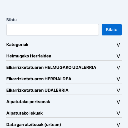
Bilatu
Bilatu
Kategoriak
Helmugako Herrialdea
Elkarrizketatuaren HELMUGAKO UDALERRIA
Elkarrizketatuaren HERRIALDEA
Elkarrizketatuaren UDALERRIA
Aipatutako pertsonak
Aipatutako lekuak
Data garratzitsuak (urtean)