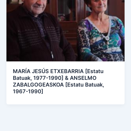
MARÍA JESÚS ETXEBARRIA [Estatu
Batuak, 1977-1990] & ANSELMO
ZABALGOGEASKOA [Estatu Batuak,
1967-1990]