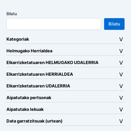
Bilatu
Bilatu
Kategoriak
Helmugako Herrialdea
Elkarrizketatuaren HELMUGAKO UDALERRIA
Elkarrizketatuaren HERRIALDEA
Elkarrizketatuaren UDALERRIA
Aipatutako pertsonak
Aipatutako lekuak
Data garratzitsuak (urtean)