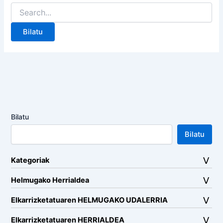
Search
for:
Bilatu
Bilatu
Kategoriak
Helmugako Herrialdea
Elkarrizketatuaren HELMUGAKO UDALERRIA
Elkarrizketatuaren HERRIALDEA