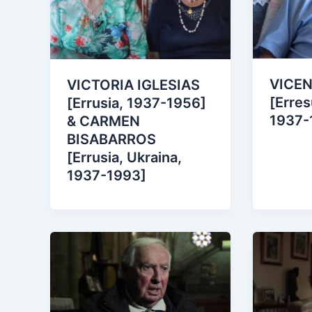
VICE
VICTORIA IGLESIAS
[Erre
[Errusia, 1937-1956]
1937-
& CARMEN
BISABARROS
[Errusia, Ukraina,
1937-1993]