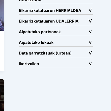
Elkarrizketatuaren HERRIALDEA
Elkarrizketatuaren UDALERRIA
Aipatutako pertsonak
Aipatutako lekuak
Data garratzitsuak (urtean)
Ikertzailea