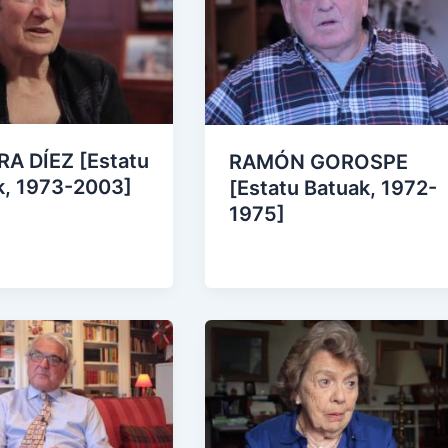
A DÍEZ [Estatu
RAMÓN GOROSPE
k, 1973-2003]
[Estatu Batuak, 1972-
1975]