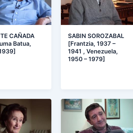
NTE CAÑADA
SABIN SOROZABAL
suma Batua,
[Frantzia, 1937 –
1939]
1941 , Venezuela,
1950 – 1979]