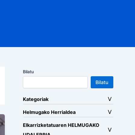
Bilatu
Bilatu
Kategoriak
Helmugako Herrialdea
Elkarrizketatuaren HELMUGAKO
UDALERRIA