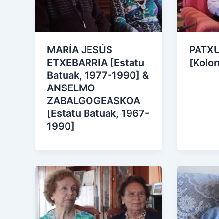
MARÍA JESÚS
PATX
ETXEBARRIA [Estatu
[Kolon
Batuak, 1977-1990] &
ANSELMO
ZABALGOGEASKOA
[Estatu Batuak, 1967-
1990]