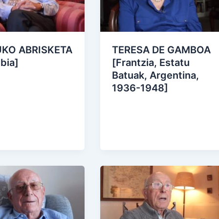
UKO ABRISKETA
TERESA DE GAMBOA
bia]
[Frantzia, Estatu
Batuak, Argentina,
1936-1948]