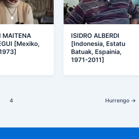
N MAITENA
ISIDRO ALBERDI
GUI [Mexiko,
[Indonesia, Estatu
1973]
Batuak, Espainia,
1971-2011]
4
Hurrengo
→