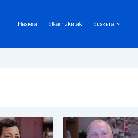
Hasiera
Elkarrizketak
Euskara