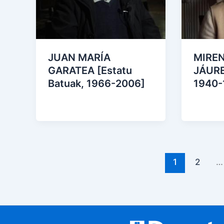
JUAN MARÍA
MIRE
GARATEA [Estatu
JÁURE
Batuak, 1966-2006]
1940-
1
2
…