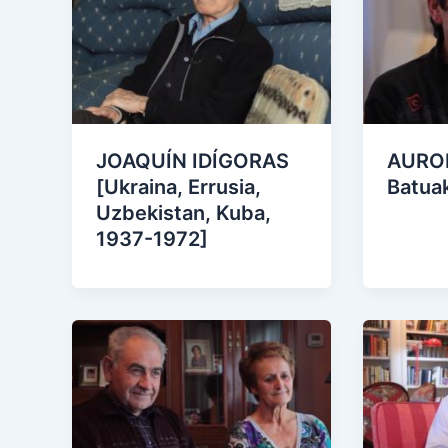
JOAQUÍN IDÍGORAS
AUROR
[Ukraina, Errusia,
Batua
Uzbekistan, Kuba,
1937-1972]