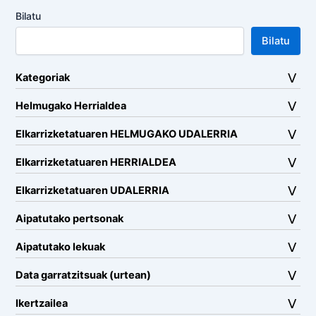
Bilatu
Bilatu
Kategoriak
Helmugako Herrialdea
Elkarrizketatuaren HELMUGAKO UDALERRIA
Elkarrizketatuaren HERRIALDEA
Elkarrizketatuaren UDALERRIA
Aipatutako pertsonak
Aipatutako lekuak
Data garratzitsuak (urtean)
Ikertzailea