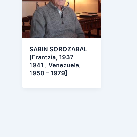
SABIN SOROZABAL
[Frantzia, 1937 –
1941 , Venezuela,
1950 – 1979]