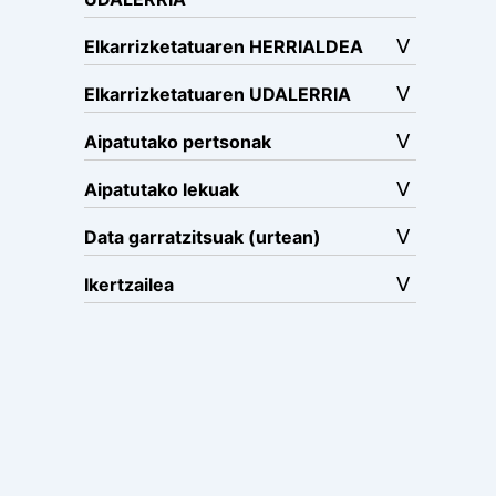
Elkarrizketatuaren HERRIALDEA
Elkarrizketatuaren UDALERRIA
Aipatutako pertsonak
Aipatutako lekuak
Data garratzitsuak (urtean)
Ikertzailea