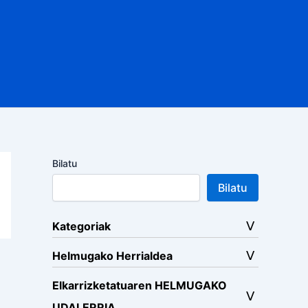
Bilatu
Bilatu
Kategoriak
Helmugako Herrialdea
Elkarrizketatuaren HELMUGAKO
UDALERRIA