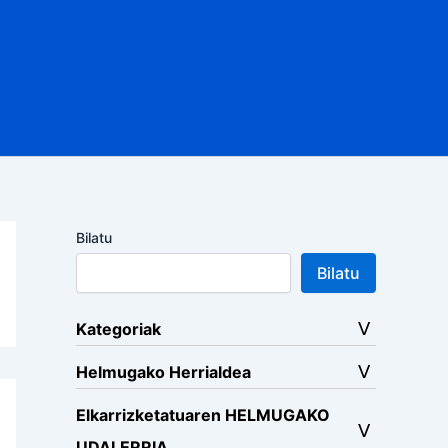
Bilatu
Bilatu
Kategoriak
Helmugako Herrialdea
Elkarrizketatuaren HELMUGAKO
UDALERRIA