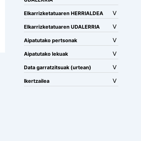
Elkarrizketatuaren HERRIALDEA
Elkarrizketatuaren UDALERRIA
Aipatutako pertsonak
Aipatutako lekuak
Data garratzitsuak (urtean)
Ikertzailea