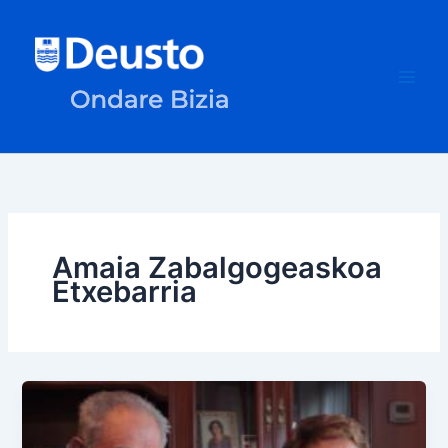
Skip
to
content
Amaia Zabalgogeaskoa
Etxebarria