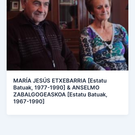
MARÍA JESÚS ETXEBARRIA [Estatu
Batuak, 1977-1990] & ANSELMO
ZABALGOGEASKOA [Estatu Batuak,
1967-1990]