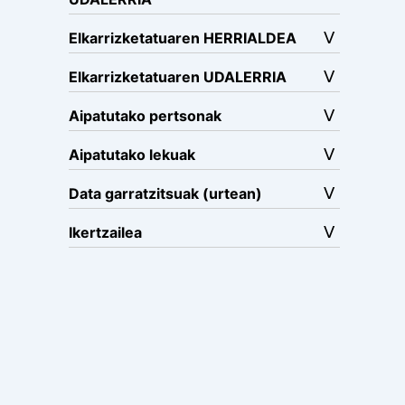
Elkarrizketatuaren HERRIALDEA
Elkarrizketatuaren UDALERRIA
Aipatutako pertsonak
Aipatutako lekuak
Data garratzitsuak (urtean)
Ikertzailea