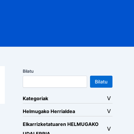
Bilatu
Bilatu
Kategoriak
Helmugako Herrialdea
Elkarrizketatuaren HELMUGAKO
UDALERRIA