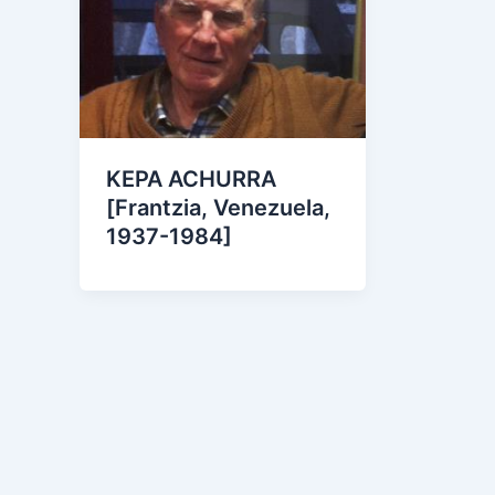
KEPA ACHURRA
[Frantzia, Venezuela,
1937-1984]