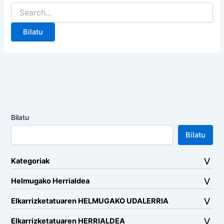
Search
for:
Bilatu
Bilatu
Kategoriak
Helmugako Herrialdea
Elkarrizketatuaren HELMUGAKO UDALERRIA
Elkarrizketatuaren HERRIALDEA