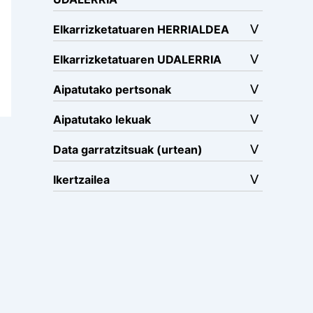
Elkarrizketatuaren HERRIALDEA
Elkarrizketatuaren UDALERRIA
Aipatutako pertsonak
Aipatutako lekuak
Data garratzitsuak (urtean)
Ikertzailea