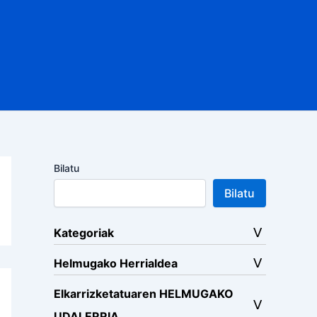
Bilatu
Bilatu
Kategoriak
Helmugako Herrialdea
Elkarrizketatuaren HELMUGAKO
UDALERRIA