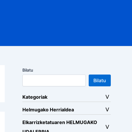
Bilatu
Bilatu
Kategoriak
Helmugako Herrialdea
Elkarrizketatuaren HELMUGAKO
UDALERRIA