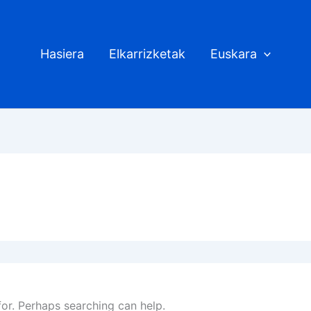
Hasiera
Elkarrizketak
Euskara
for. Perhaps searching can help.