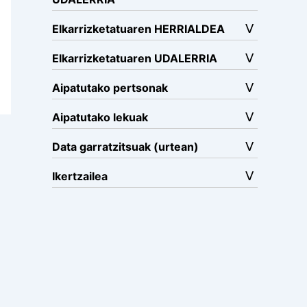
Elkarrizketatuaren HERRIALDEA
Elkarrizketatuaren UDALERRIA
Aipatutako pertsonak
Aipatutako lekuak
Data garratzitsuak (urtean)
Ikertzailea