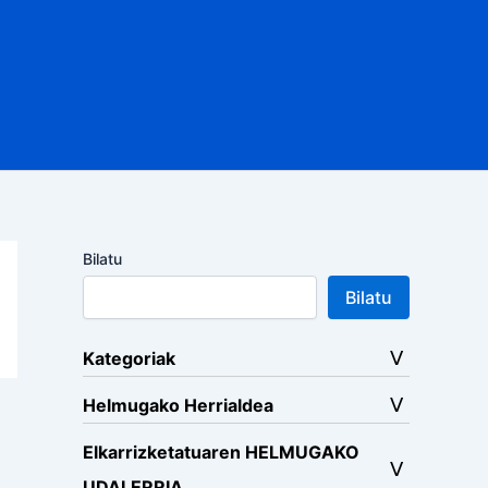
Bilatu
Bilatu
Kategoriak
Helmugako Herrialdea
Elkarrizketatuaren HELMUGAKO
UDALERRIA