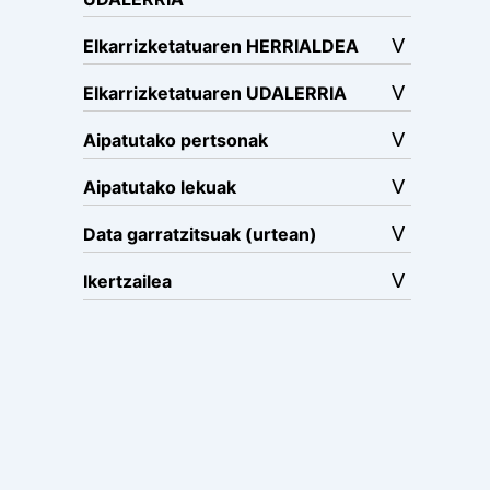
Elkarrizketatuaren HERRIALDEA
Elkarrizketatuaren UDALERRIA
Aipatutako pertsonak
Aipatutako lekuak
Data garratzitsuak (urtean)
Ikertzailea