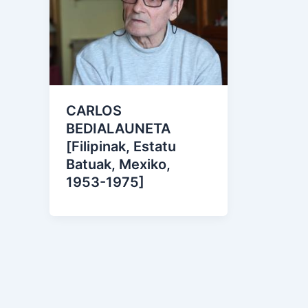
CARLOS
BEDIALAUNETA
[Filipinak, Estatu
Batuak, Mexiko,
1953-1975]