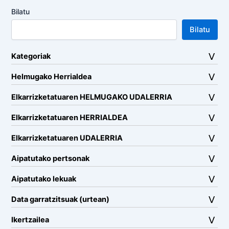
Bilatu
Bilatu
Kategoriak
Helmugako Herrialdea
Elkarrizketatuaren HELMUGAKO UDALERRIA
Elkarrizketatuaren HERRIALDEA
Elkarrizketatuaren UDALERRIA
Aipatutako pertsonak
Aipatutako lekuak
Data garratzitsuak (urtean)
Ikertzailea