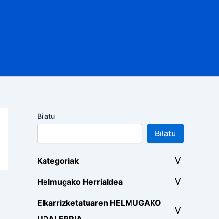
Bilatu
Bilatu
Kategoriak
Helmugako Herrialdea
Elkarrizketatuaren HELMUGAKO
UDALERRIA