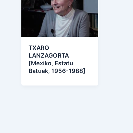
TXARO
LANZAGORTA
[Mexiko, Estatu
Batuak, 1956-1988]