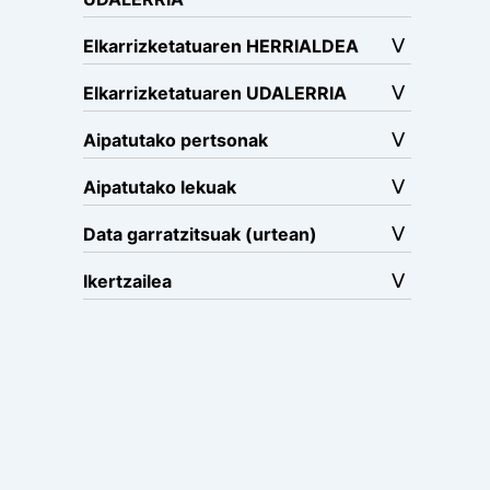
Elkarrizketatuaren HERRIALDEA
Elkarrizketatuaren UDALERRIA
Aipatutako pertsonak
Aipatutako lekuak
Data garratzitsuak (urtean)
Ikertzailea