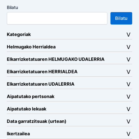
Bilatu
Bilatu
Kategoriak
Helmugako Herrialdea
Elkarrizketatuaren HELMUGAKO UDALERRIA
Elkarrizketatuaren HERRIALDEA
Elkarrizketatuaren UDALERRIA
Aipatutako pertsonak
Aipatutako lekuak
Data garratzitsuak (urtean)
Ikertzailea