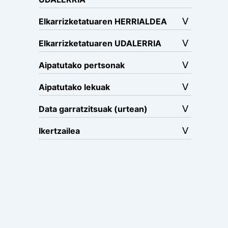
Elkarrizketatuaren HERRIALDEA
Elkarrizketatuaren UDALERRIA
Aipatutako pertsonak
Aipatutako lekuak
Data garratzitsuak (urtean)
Ikertzailea