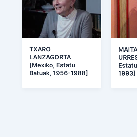
TXARO
MAITA
LANZAGORTA
URRES
[Mexiko, Estatu
Estatu
Batuak, 1956-1988]
1993]