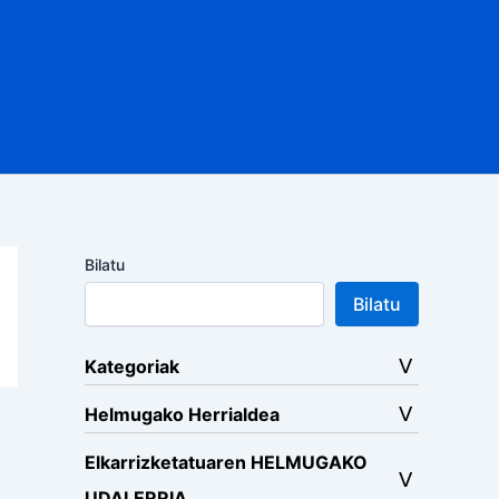
Bilatu
Bilatu
Kategoriak
Helmugako Herrialdea
Elkarrizketatuaren HELMUGAKO
UDALERRIA