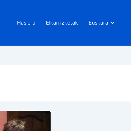
Hasiera
Elkarrizketak
Euskara