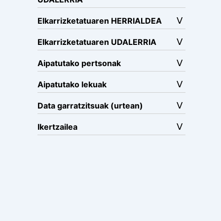
Elkarrizketatuaren HERRIALDEA
Elkarrizketatuaren UDALERRIA
Aipatutako pertsonak
Aipatutako lekuak
Data garratzitsuak (urtean)
Ikertzailea