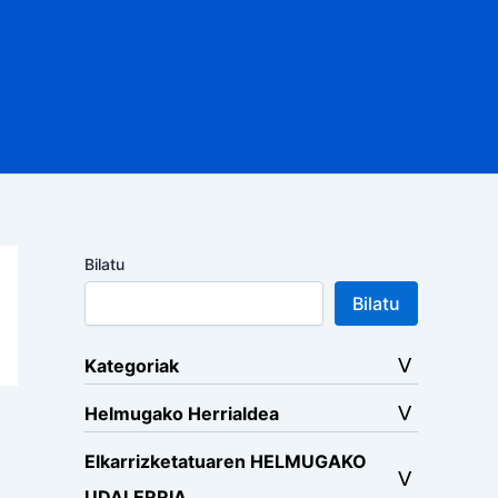
Bilatu
Bilatu
Kategoriak
Helmugako Herrialdea
Elkarrizketatuaren HELMUGAKO
UDALERRIA