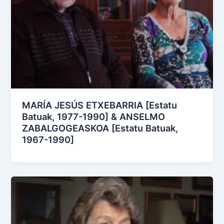
MARÍA JESÚS ETXEBARRIA [Estatu
Batuak, 1977-1990] & ANSELMO
ZABALGOGEASKOA [Estatu Batuak,
1967-1990]