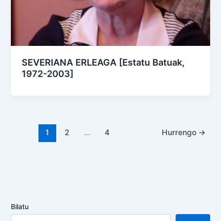
SEVERIANA ERLEAGA [Estatu Batuak,
1972-2003]
1
2
…
4
Hurrengo
→
Bilatu