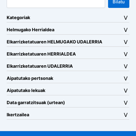
Bilatu
Kategoriak
Helmugako Herrialdea
Elkarrizketatuaren HELMUGAKO UDALERRIA
Elkarrizketatuaren HERRIALDEA
Elkarrizketatuaren UDALERRIA
Aipatutako pertsonak
Aipatutako lekuak
Data garratzitsuak (urtean)
Ikertzailea