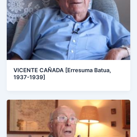
VICENTE CAÑADA [Erresuma Batua,
1937-1939]