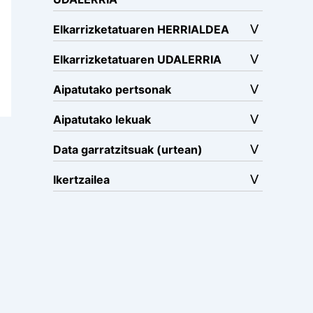
Elkarrizketatuaren HERRIALDEA
Elkarrizketatuaren UDALERRIA
Aipatutako pertsonak
Aipatutako lekuak
Data garratzitsuak (urtean)
Ikertzailea