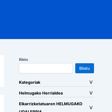
Bilatu
Bilatu
Kategoriak
Helmugako Herrialdea
Elkarrizketatuaren HELMUGAKO
UDALERRIA