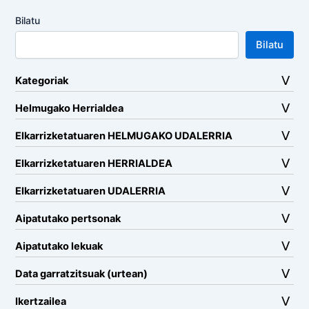
Bilatu
Bilatu
Kategoriak
Helmugako Herrialdea
Elkarrizketatuaren HELMUGAKO UDALERRIA
Elkarrizketatuaren HERRIALDEA
Elkarrizketatuaren UDALERRIA
Aipatutako pertsonak
Aipatutako lekuak
Data garratzitsuak (urtean)
Ikertzailea