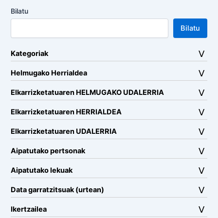
Bilatu
Bilatu
Kategoriak
Helmugako Herrialdea
Elkarrizketatuaren HELMUGAKO UDALERRIA
Elkarrizketatuaren HERRIALDEA
Elkarrizketatuaren UDALERRIA
Aipatutako pertsonak
Aipatutako lekuak
Data garratzitsuak (urtean)
Ikertzailea