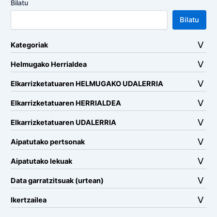
Bilatu
Bilatu
Kategoriak
Helmugako Herrialdea
Elkarrizketatuaren HELMUGAKO UDALERRIA
Elkarrizketatuaren HERRIALDEA
Elkarrizketatuaren UDALERRIA
Aipatutako pertsonak
Aipatutako lekuak
Data garratzitsuak (urtean)
Ikertzailea