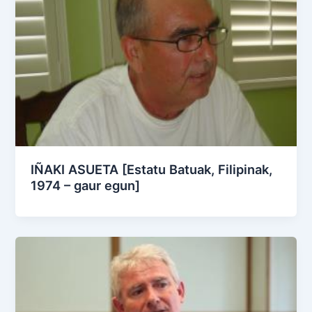
IÑAKI ASUETA [Estatu Batuak, Filipinak,
1974 – gaur egun]