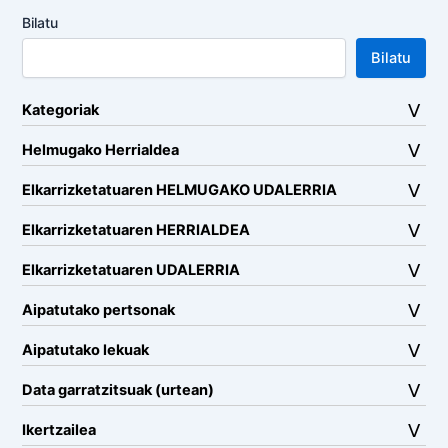
Bilatu
Bilatu
Kategoriak
Helmugako Herrialdea
Elkarrizketatuaren HELMUGAKO UDALERRIA
Elkarrizketatuaren HERRIALDEA
Elkarrizketatuaren UDALERRIA
Aipatutako pertsonak
Aipatutako lekuak
Data garratzitsuak (urtean)
Ikertzailea