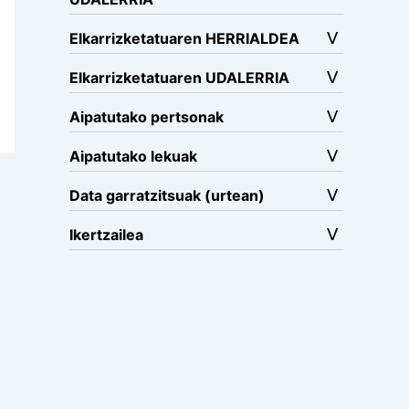
Elkarrizketatuaren HERRIALDEA
Elkarrizketatuaren UDALERRIA
Aipatutako pertsonak
Aipatutako lekuak
Data garratzitsuak (urtean)
Ikertzailea