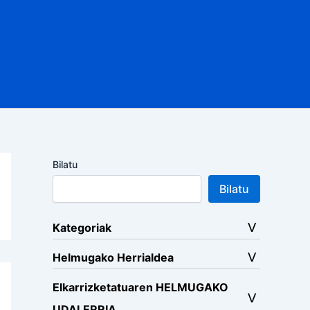
Bilatu
Bilatu
Kategoriak
Helmugako Herrialdea
Elkarrizketatuaren HELMUGAKO
UDALERRIA