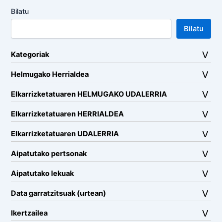
Bilatu
Bilatu
Kategoriak
Helmugako Herrialdea
Elkarrizketatuaren HELMUGAKO UDALERRIA
Elkarrizketatuaren HERRIALDEA
Elkarrizketatuaren UDALERRIA
Aipatutako pertsonak
Aipatutako lekuak
Data garratzitsuak (urtean)
Ikertzailea