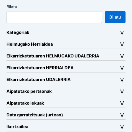
Bilatu
Bilatu
Kategoriak
Helmugako Herrialdea
Elkarrizketatuaren HELMUGAKO UDALERRIA
Elkarrizketatuaren HERRIALDEA
Elkarrizketatuaren UDALERRIA
Aipatutako pertsonak
Aipatutako lekuak
Data garratzitsuak (urtean)
Ikertzailea