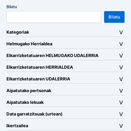
Bilatu
Bilatu
Kategoriak
Helmugako Herrialdea
Elkarrizketatuaren HELMUGAKO UDALERRIA
Elkarrizketatuaren HERRIALDEA
Elkarrizketatuaren UDALERRIA
Aipatutako pertsonak
Aipatutako lekuak
Data garratzitsuak (urtean)
Ikertzailea