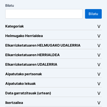
Bilatu
Bilatu
Kategoriak
Helmugako Herrialdea
Elkarrizketatuaren HELMUGAKO UDALERRIA
Elkarrizketatuaren HERRIALDEA
Elkarrizketatuaren UDALERRIA
Aipatutako pertsonak
Aipatutako lekuak
Data garratzitsuak (urtean)
Ikertzailea