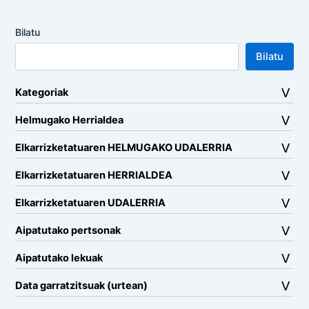
Bilatu
Bilatu
Kategoriak
Helmugako Herrialdea
Elkarrizketatuaren HELMUGAKO UDALERRIA
Elkarrizketatuaren HERRIALDEA
Elkarrizketatuaren UDALERRIA
Aipatutako pertsonak
Aipatutako lekuak
Data garratzitsuak (urtean)