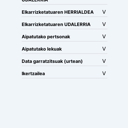
Elkarrizketatuaren HERRIALDEA
Elkarrizketatuaren UDALERRIA
Aipatutako pertsonak
Aipatutako lekuak
Data garratzitsuak (urtean)
Ikertzailea