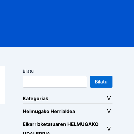
Bilatu
Bilatu
Kategoriak
Helmugako Herrialdea
Elkarrizketatuaren HELMUGAKO
UDALERRIA