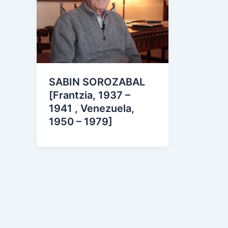
SABIN SOROZABAL
[Frantzia, 1937 –
1941 , Venezuela,
1950 – 1979]