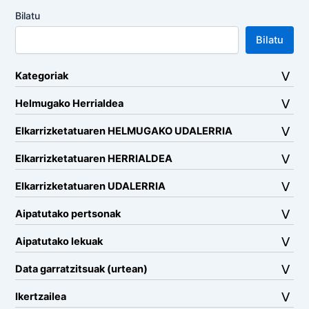
Bilatu
Bilatu
Kategoriak
Helmugako Herrialdea
Elkarrizketatuaren HELMUGAKO UDALERRIA
Elkarrizketatuaren HERRIALDEA
Elkarrizketatuaren UDALERRIA
Aipatutako pertsonak
Aipatutako lekuak
Data garratzitsuak (urtean)
Ikertzailea