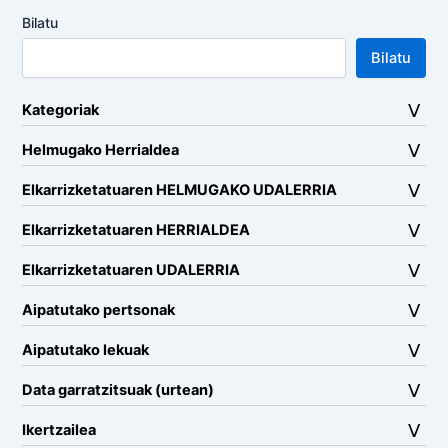
Bilatu
Bilatu
Kategoriak
Helmugako Herrialdea
Elkarrizketatuaren HELMUGAKO UDALERRIA
Elkarrizketatuaren HERRIALDEA
Elkarrizketatuaren UDALERRIA
Aipatutako pertsonak
Aipatutako lekuak
Data garratzitsuak (urtean)
Ikertzailea