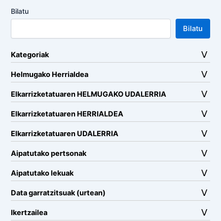
Bilatu
Bilatu
Kategoriak
Helmugako Herrialdea
Elkarrizketatuaren HELMUGAKO UDALERRIA
Elkarrizketatuaren HERRIALDEA
Elkarrizketatuaren UDALERRIA
Aipatutako pertsonak
Aipatutako lekuak
Data garratzitsuak (urtean)
Ikertzailea