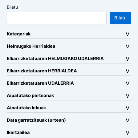
Bilatu
Bilatu
Kategoriak
Helmugako Herrialdea
Elkarrizketatuaren HELMUGAKO UDALERRIA
Elkarrizketatuaren HERRIALDEA
Elkarrizketatuaren UDALERRIA
Aipatutako pertsonak
Aipatutako lekuak
Data garratzitsuak (urtean)
Ikertzailea