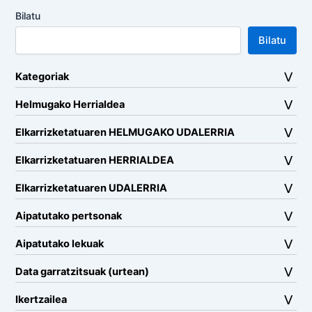
Bilatu
Bilatu
Kategoriak
Helmugako Herrialdea
Elkarrizketatuaren HELMUGAKO UDALERRIA
Elkarrizketatuaren HERRIALDEA
Elkarrizketatuaren UDALERRIA
Aipatutako pertsonak
Aipatutako lekuak
Data garratzitsuak (urtean)
Ikertzailea