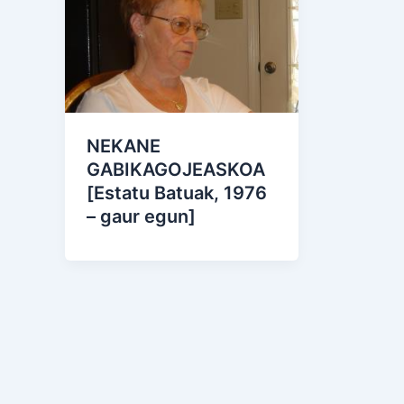
NEKANE
GABIKAGOJEASKOA
[Estatu Batuak, 1976
– gaur egun]