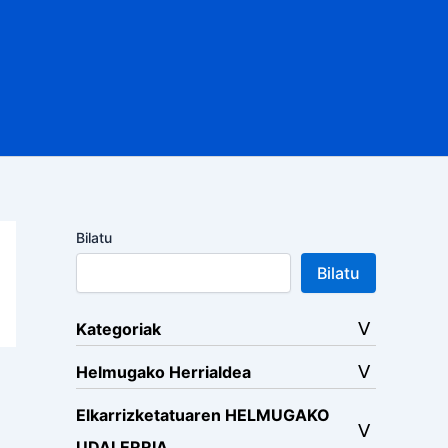
Bilatu
Bilatu
Kategoriak
Helmugako Herrialdea
Elkarrizketatuaren HELMUGAKO
UDALERRIA