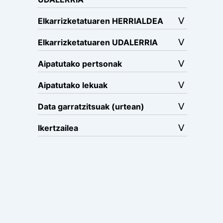
Elkarrizketatuaren HERRIALDEA
Elkarrizketatuaren UDALERRIA
Aipatutako pertsonak
Aipatutako lekuak
Data garratzitsuak (urtean)
Ikertzailea