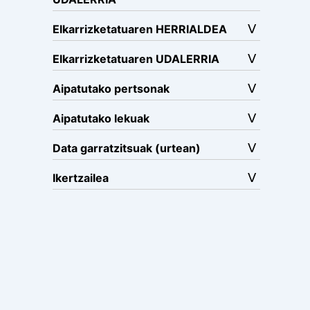
Elkarrizketatuaren HERRIALDEA
Elkarrizketatuaren UDALERRIA
Aipatutako pertsonak
Aipatutako lekuak
Data garratzitsuak (urtean)
Ikertzailea