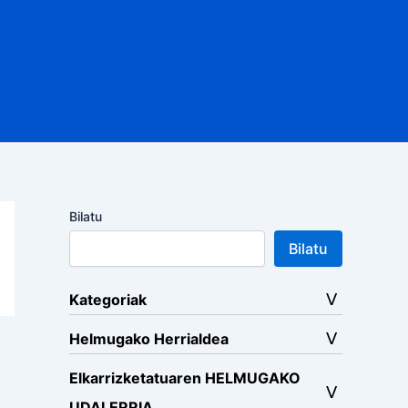
Bilatu
Bilatu
Kategoriak
Helmugako Herrialdea
Elkarrizketatuaren HELMUGAKO
UDALERRIA