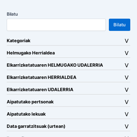
Bilatu
Bilatu
Kategoriak
Helmugako Herrialdea
Elkarrizketatuaren HELMUGAKO UDALERRIA
Elkarrizketatuaren HERRIALDEA
Elkarrizketatuaren UDALERRIA
Aipatutako pertsonak
Aipatutako lekuak
Data garratzitsuak (urtean)